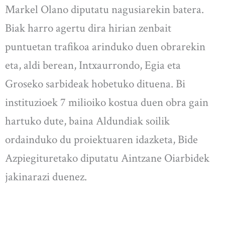
Markel Olano diputatu nagusiarekin batera.
Biak harro agertu dira hirian zenbait
puntuetan trafikoa arinduko duen obrarekin
eta, aldi berean, Intxaurrondo, Egia eta
Groseko sarbideak hobetuko dituena. Bi
instituzioek 7 milioiko kostua duen obra gain
hartuko dute, baina Aldundiak soilik
ordainduko du proiektuaren idazketa, Bide
Azpiegituretako diputatu Aintzane Oiarbidek
jakinarazi duenez.