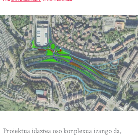
Proiektua idaztea oso konplexua izango da,