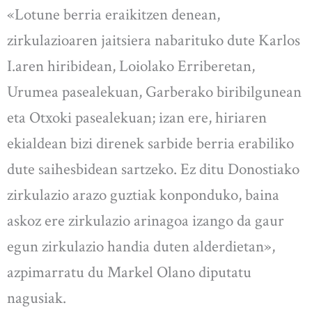
«Lotune berria eraikitzen denean,
zirkulazioaren jaitsiera nabarituko dute Karlos
I.aren hiribidean, Loiolako Erriberetan,
Urumea pasealekuan, Garberako biribilgunean
eta Otxoki pasealekuan; izan ere, hiriaren
ekialdean bizi direnek sarbide berria erabiliko
dute saihesbidean sartzeko. Ez ditu Donostiako
zirkulazio arazo guztiak konponduko, baina
askoz ere zirkulazio arinagoa izango da gaur
egun zirkulazio handia duten alderdietan»,
azpimarratu du Markel Olano diputatu
nagusiak.