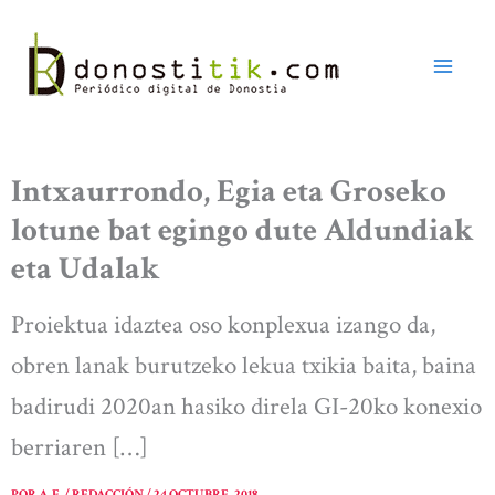
Ir
al
contenido
Intxaurrondo, Egia eta Groseko
lotune bat egingo dute Aldundiak
eta Udalak
Proiektua idaztea oso konplexua izango da,
obren lanak burutzeko lekua txikia baita, baina
badirudi 2020an hasiko direla GI-20ko konexio
berriaren […]
POR
A. E. / REDACCIÓN
/
24 OCTUBRE, 2018