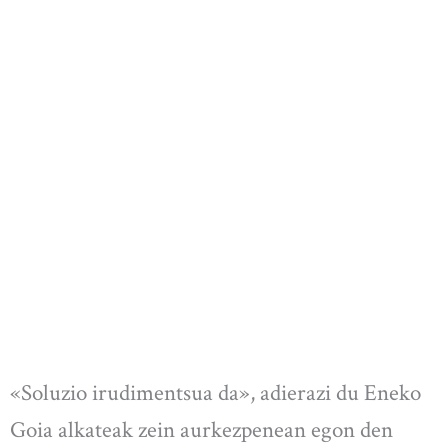
«Soluzio irudimentsua da», adierazi du Eneko
Goia alkateak zein aurkezpenean egon den