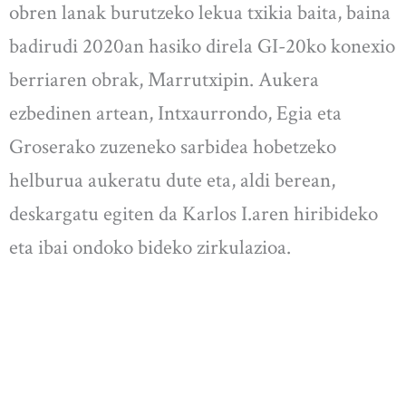
obren lanak burutzeko lekua txikia baita, baina
badirudi 2020an hasiko direla GI-20ko konexio
berriaren obrak, Marrutxipin. Aukera
ezbedinen artean, Intxaurrondo, Egia eta
Groserako zuzeneko sarbidea hobetzeko
helburua aukeratu dute eta, aldi berean,
deskargatu egiten da Karlos I.aren hiribideko
eta ibai ondoko bideko zirkulazioa.