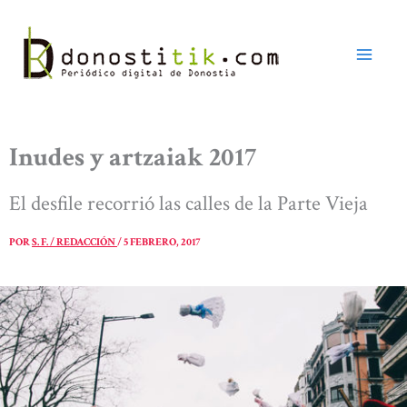
Ir
al
contenido
Inudes y artzaiak 2017
El desfile recorrió las calles de la Parte Vieja
POR
S. F. / REDACCIÓN
/
5 FEBRERO, 2017