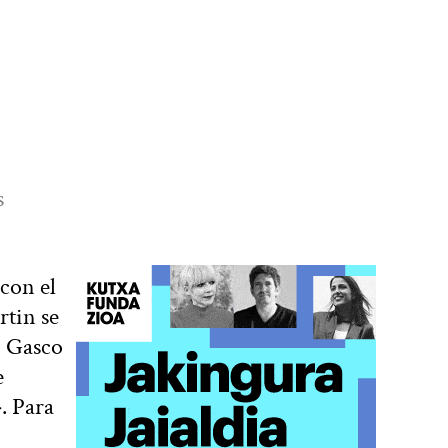
s
con el
rtin se
o Gasco
e
. Para