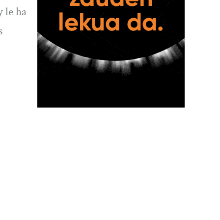
 le ha
s