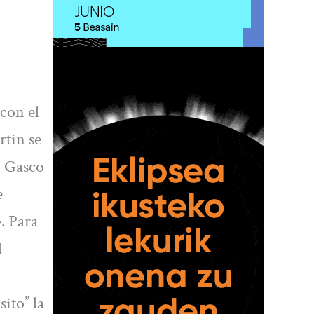
con el
rtin se
o Gasco
e
. Para
l
sito” la