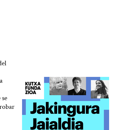
del
a
 se
probar