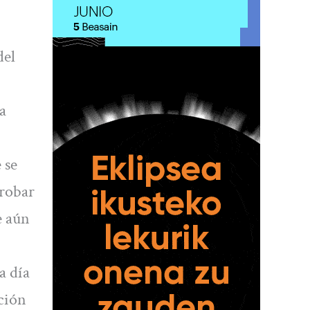
del
a
 se
probar
e aún
a día
ación