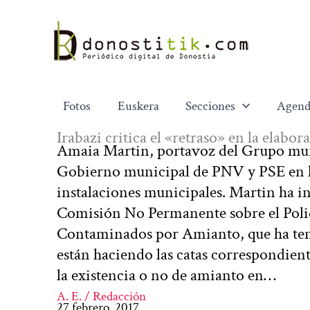
Ir
al
contenido
Fotos
Euskera
Secciones
Agend
Irabazi critica el «retraso» en la elabo
Amaia Martin, portavoz del Grupo munic
Gobierno municipal de PNV y PSE en la
instalaciones municipales. Martin ha i
Comisión No Permanente sobre el Polid
Contaminados por Amianto, que ha teni
están haciendo las catas correspondien
la existencia o no de amianto en…
A. E. / Redacción
27 febrero, 2017