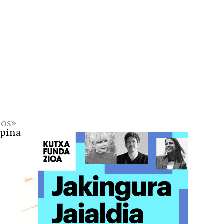
ios»
opina