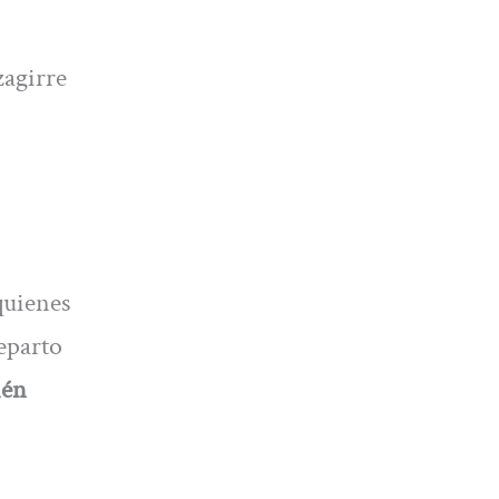
zagirre
quienes
reparto
ién