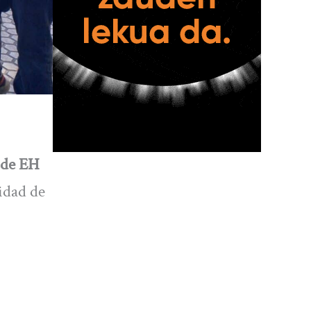
 de EH
vidad de