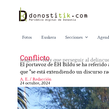
Ir
al
contenido
Fotos
Euskera
Secciones
Agend
Conflicto
Izagirre: «Hay que perseguir al delincu
El portavoz de EH Bildu se ha referido a
que "se está extendiendo un discurso ra
A. E. / Redacción
24 octubre, 2024