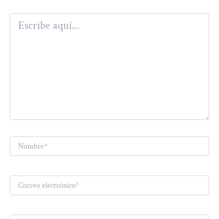
Escribe
aquí...
Nombre*
Correo
electrónico*