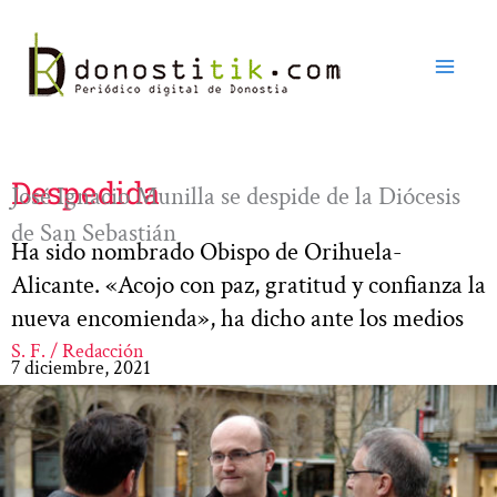
Ir
al
contenido
Despedida
José Ignacio Munilla se despide de la Diócesis
de San Sebastián
Ha sido nombrado Obispo de Orihuela-
Alicante. «Acojo con paz, gratitud y confianza la
nueva encomienda», ha dicho ante los medios
S. F. / Redacción
7 diciembre, 2021