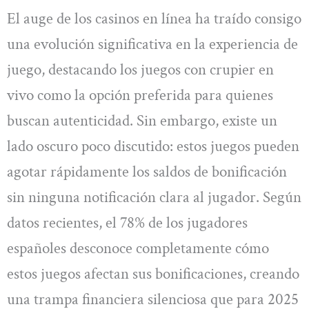
El auge de los casinos en línea ha traído consigo
una evolución significativa en la experiencia de
juego, destacando los juegos con crupier en
vivo como la opción preferida para quienes
buscan autenticidad. Sin embargo, existe un
lado oscuro poco discutido: estos juegos pueden
agotar rápidamente los saldos de bonificación
sin ninguna notificación clara al jugador. Según
datos recientes, el 78% de los jugadores
españoles desconoce completamente cómo
estos juegos afectan sus bonificaciones, creando
una trampa financiera silenciosa que para 2025