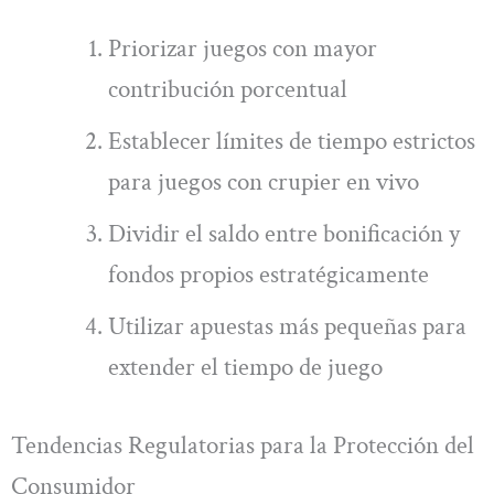
Priorizar juegos con mayor
contribución porcentual
Establecer límites de tiempo estrictos
para juegos con crupier en vivo
Dividir el saldo entre bonificación y
fondos propios estratégicamente
Utilizar apuestas más pequeñas para
extender el tiempo de juego
Tendencias Regulatorias para la Protección del
Consumidor