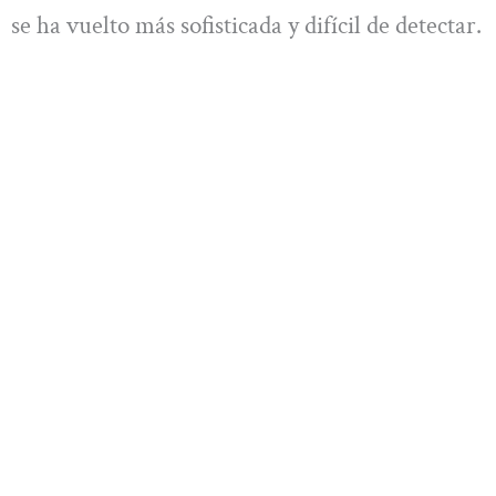
se ha vuelto más sofisticada y difícil de detectar.