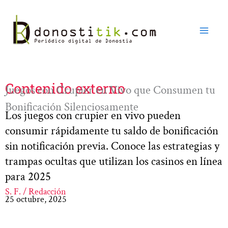
Ir
al
contenido
Contenido externo
Juegos con Crupier en Vivo que Consumen tu
Bonificación Silenciosamente
Los juegos con crupier en vivo pueden
consumir rápidamente tu saldo de bonificación
sin notificación previa. Conoce las estrategias y
trampas ocultas que utilizan los casinos en línea
para 2025
S. F. / Redacción
25 octubre, 2025