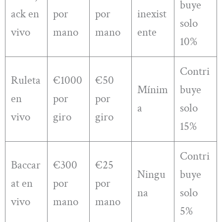
buye
ack en
por
por
inexist
solo
vivo
mano
mano
ente
10%
Contri
Ruleta
€1000
€50
Mínim
buye
en
por
por
a
solo
vivo
giro
giro
15%
Contri
Baccar
€300
€25
Ningu
buye
at en
por
por
na
solo
vivo
mano
mano
5%