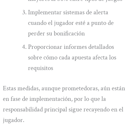
Implementar sistemas de alerta
cuando el jugador esté a punto de
perder su bonificación
Proporcionar informes detallados
sobre cómo cada apuesta afecta los
requisitos
Estas medidas, aunque prometedoras, aún están
en fase de implementación, por lo que la
responsabilidad principal sigue recayendo en el
jugador.