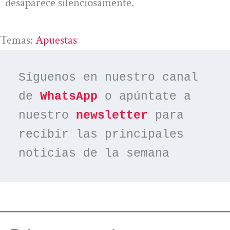
desaparece silenciosamente.
Temas:
Apuestas
Síguenos en nuestro canal 
de 
WhatsApp
 o apúntate a 
nuestro 
newsletter
 para 
recibir las principales 
noticias de la semana