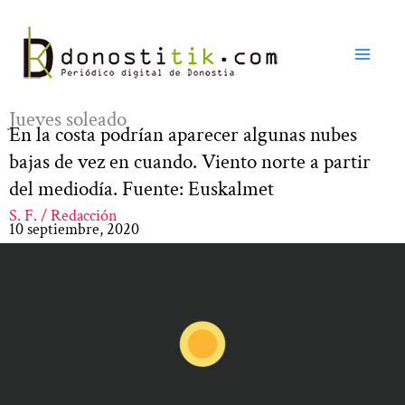
Ir
al
contenido
Jueves soleado
En la costa podrían aparecer algunas nubes
bajas de vez en cuando. Viento norte a partir
del mediodía. Fuente: Euskalmet
S. F. / Redacción
10 septiembre, 2020