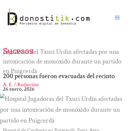
Ir
al
contenido
Sucesos
Jugadoras del Txuri Urdin afectadas por una
intoxicación de monóxido durante un partido
en Puigcerdà
200 personas fueron evacuadas del recinto
A. E. / Redacción
26 enero, 2026
Hospital de Cerdanya en Puigcerdà. Foto: Ayto