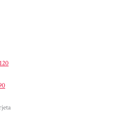
4120
90
jeta