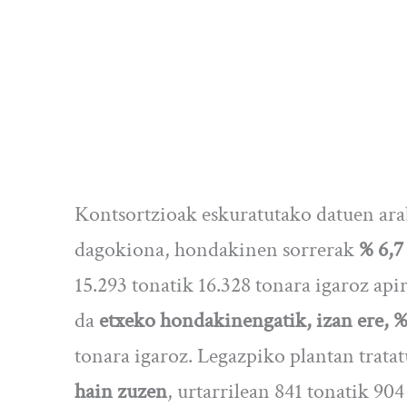
Kontsortzioak eskuratutako datuen ar
dagokiona, hondakinen sorrerak
% 6,7
15.293 tonatik 16.328 tonara igaroz api
da
etxeko hondakinengatik, izan ere, %
tonara igaroz. Legazpiko plantan trata
hain zuzen
, urtarrilean 841 tonatik 90