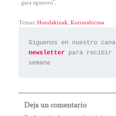
gara egunero”.
Temas:
Hondakinak
, 
Koronabirusa
Síguenos en nuestro cana
newsletter
 para recibir 
semana
Deja un comentario