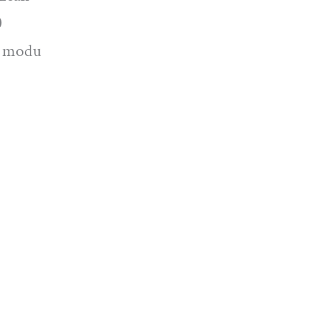
0
na modu