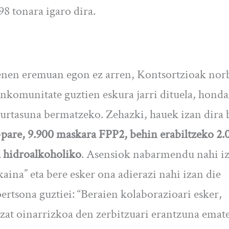
98 tonara igaro dira.
nen eremuan egon ez arren, Kontsortzioak nor
komunitate guztien eskura jarri dituela, hond
gurtasuna bermatzeko. Zehazki, hauek izan dira
-pare, 9.900 maskara FPP2, behin erabiltzeko 2.
el hidroalkoholiko
. Asensiok nabarmendu nahi i
aina” eta bere esker ona adierazi nahi izan die
ertsona guztiei: “Beraien kolaborazioari esker,
tzat oinarrizkoa den zerbitzuari erantzuna emate