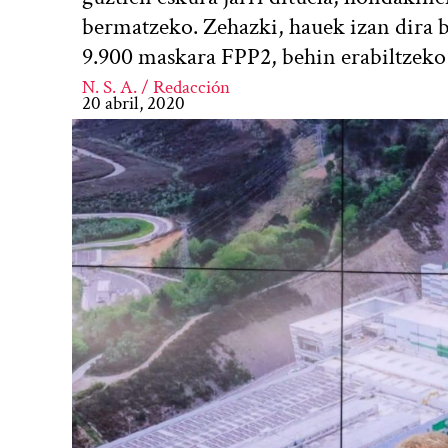
bermatzeko. Zehazki, hauek izan dira 
9.900 maskara FPP2, behin erabiltzek
N. S. A. / Redacción
20 abril, 2020