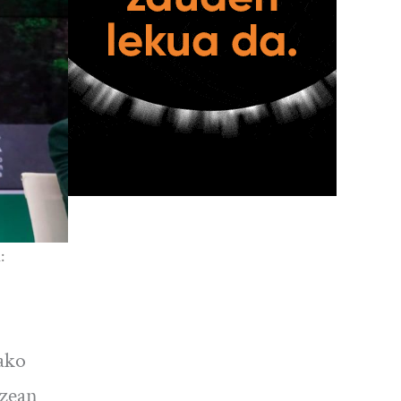
:
ako
izean