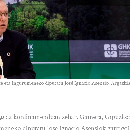
 eta Ingurumeneko diputatu José Ignacio Asensio. Argazkia
go
da konfinamenduan zehar. Gainera, Gipuzko
eneko diputatu Jose Ignacio Asensiok gaur go