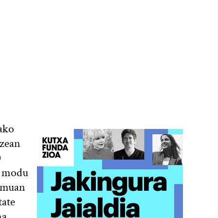
ako
izean
0
a modu
remuan
tate
na