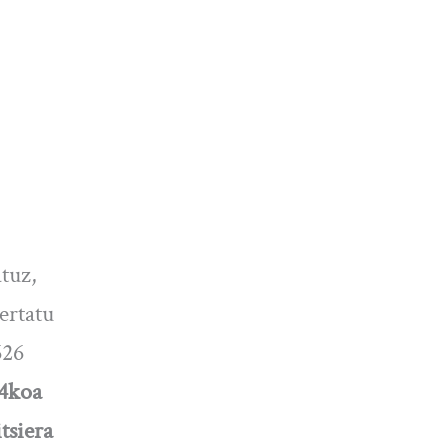
tuz,
ertatu
626
,4koa
tsiera