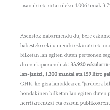
jasan du eta urtarrileko 4.006 tonak 3.7
Asensiok nabarmendu du, bere eskume
babesteko ekipamendu eskuratu eta man
bilketan lan egiten duten pertsonen se
diren ekipamenduak:
33.920 eskularru
lan-jantzi, 1.200 mantal eta 159 litro g
GHK-ko giza lantaldearen “jarduera bik
hondakinen bilketan lan egiten duten p
herritarrentzat eta osasun publikoaren