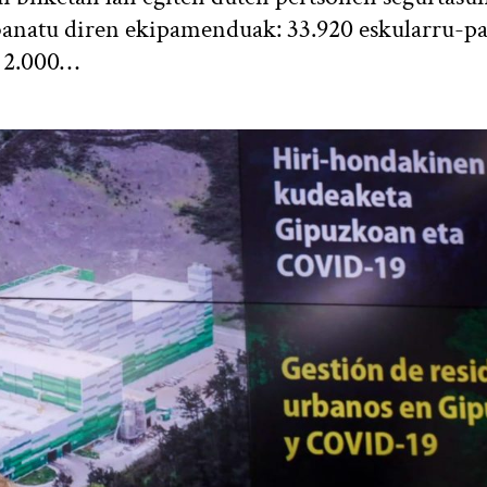
banatu diren ekipamenduak: 33.920 eskularru-pa
o 2.000…