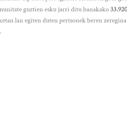
nitate guztien esku jarri ditu banakako
33.92
ilketan lan egiten duten pertsonek beren zeregi
.