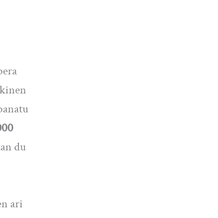
bera
akinen
 banatu
000
zan du
n ari