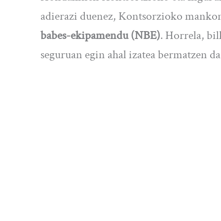
adierazi duenez, Kontsorzioko mankomu
babes-ekipamendu (NBE)
. Horrela, b
seguruan egin ahal izatea bermatzen da