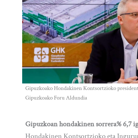
Gipuzkoako Hondakinen Kontsortzioko presidente
Gipuzkoako Foru Aldundia
Gipuzkoan hondakinen sorrera% 6,7 i
Hondakinen Kontsortzioko eta Ingurum