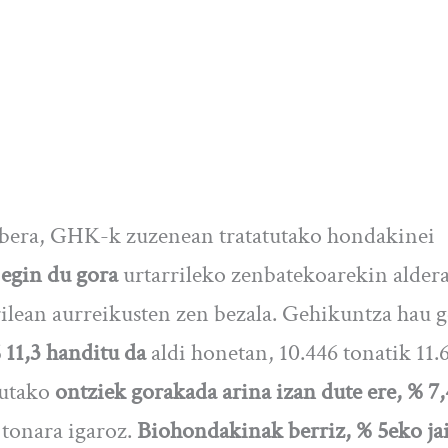
abera, GHK-k zuzenean tratatutako hondakinei
 egin du gora
urtarrileko zenbatekoarekin aldera
rilean aurreikusten zen bezala. Gehikuntza hau g
 11,3 handitu da
aldi honetan, 10.446 tonatik 11.
tutako
ontziek gorakada arina izan dute ere, % 7
4 tonara igaroz.
Biohondakinak berriz, % 5eko jai