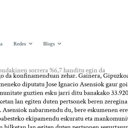
a
Redes
Blogs
dakinen sorrera %6,7 handitu egin da
go da konfinamenduan zehar. Gainera, Gipuzko
eneko diputatu Jose Ignacio Asensiok gaur go
nitate guztien esku jarri ditu banakako 33.92
ketan lan egiten duten pertsonek beren zeregin
da. Asensiok nabarmendu du, bere eskumenen e
 babesteko ekipamendu eskuratu eta mankomuni
en bilketan lan egiten duten pertsonen segurtasu