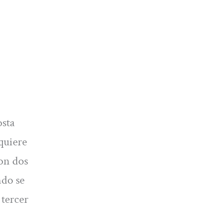
osta
quiere
con dos
ndo se
 tercer