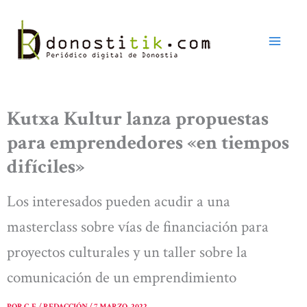
Ir
al
contenido
Kutxa Kultur lanza propuestas
para emprendedores «en tiempos
difíciles»
Los interesados pueden acudir a una
masterclass sobre vías de financiación para
proyectos culturales y un taller sobre la
comunicación de un emprendimiento
POR
C. F. / REDACCIÓN
/
7 MARZO, 2022