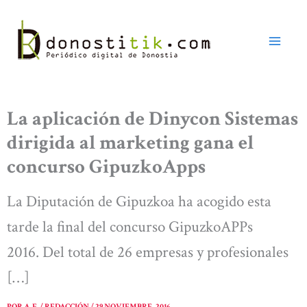
Ir
al
contenido
La aplicación de Dinycon Sistemas
dirigida al marketing gana el
concurso GipuzkoApps
La Diputación de Gipuzkoa ha acogido esta
tarde la final del concurso GipuzkoAPPs
2016. Del total de 26 empresas y profesionales
[…]
POR
A. E. / REDACCIÓN
/
29 NOVIEMBRE, 2016