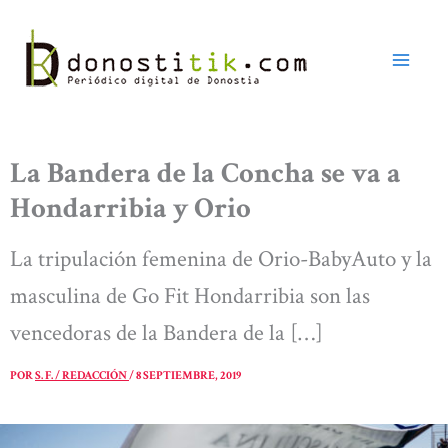
Ir
al
contenido
La Bandera de la Concha se va a
Hondarribia y Orio
La tripulación femenina de Orio-BabyAuto y la
masculina de Go Fit Hondarribia son las
vencedoras de la Bandera de la […]
POR
S. F. / REDACCIÓN
/
8 SEPTIEMBRE, 2019