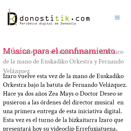
Ir
al
contenido
Música para el confinamiento
La cantante Izaro se lanza al terreno sinfónico
de la mano de Euskadiko Orkestra y Fernando
Velázquez
Izaro vuelve esta vez de la mano de Euskadiko
Orkestra bajo la batuta de Fernando Velázquez.
Hace ya dos años Zea Mays o Doctor Deseo se
pusieron a las órdenes del director musical en
una primera entrega de esta iniciativa digital.
Esta vez es el turno de la bizkaitarra Izaro que
presentará hoy su videoclip Errefuxiatuena,