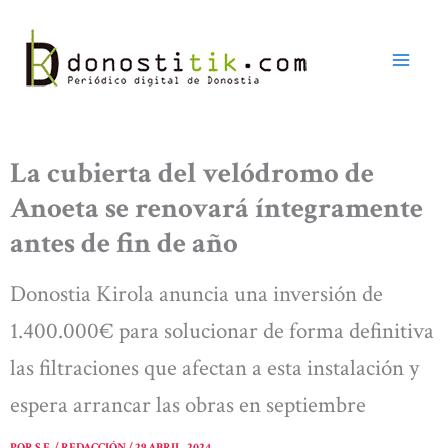
Ir
al
contenido
La cubierta del velódromo de
Anoeta se renovará íntegramente
antes de fin de año
Donostia Kirola anuncia una inversión de
1.400.000€ para solucionar de forma definitiva
las filtraciones que afectan a esta instalación y
espera arrancar las obras en septiembre
POR
S.E. / REDACCIÓN
/
29 ABRIL, 2024