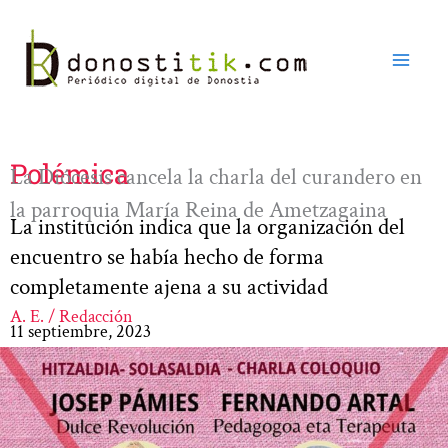
Ir
al
contenido
Polémica
La Diócesis cancela la charla del curandero en
la parroquia María Reina de Ametzagaina
La institución indica que la organización del
encuentro se había hecho de forma
completamente ajena a su actividad
A. E. / Redacción
11 septiembre, 2023