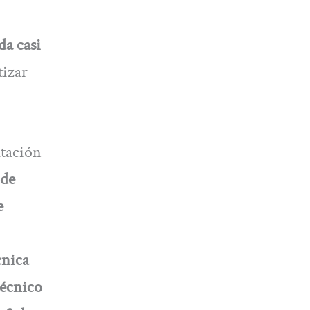
da casi
tizar
utación
 de
e
cnica
técnico