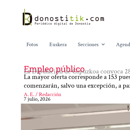
Ir
al
contenido
Fotos
Euskera
Secciones
Agend
Empleo público
La Diputación de Gipuzkoa convoca 281
La mayor oferta corresponde a 153 pue
comenzarán, salvo una excepción, a par
A. E. / Redacción
7 julio, 2026