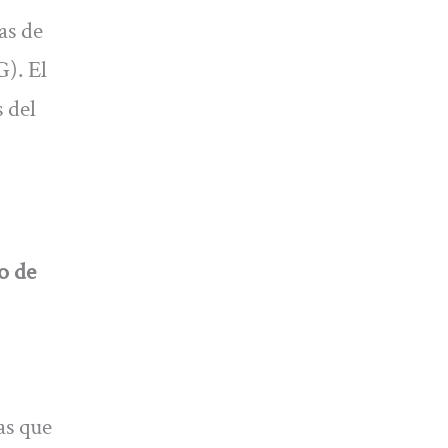
as de
). El
s del
o de
las que