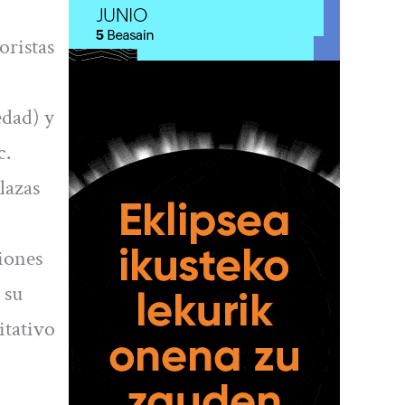
oristas
edad) y
c.
lazas
ciones
 su
itativo