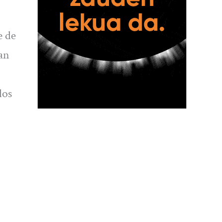
e de
han
dos