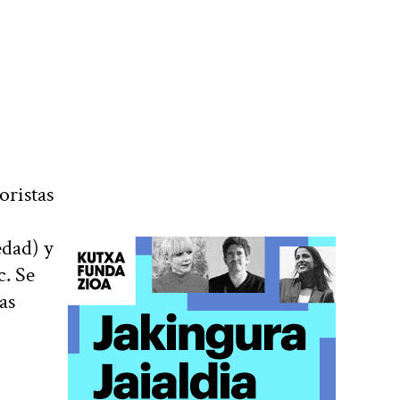
oristas
edad) y
c. Se
as