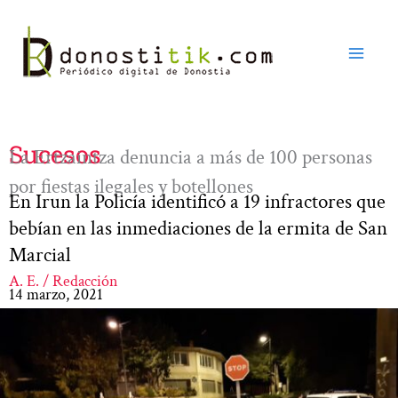
Ir
al
contenido
Sucesos
La Ertzaintza denuncia a más de 100 personas
por fiestas ilegales y botellones
En Irun la Policía identificó a 19 infractores que
bebían en las inmediaciones de la ermita de San
Marcial
A. E. / Redacción
14 marzo, 2021