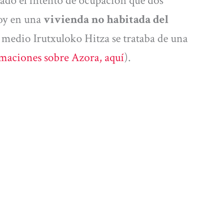
ado el intento de ocupación que dos
hoy en una
vivienda no habitada del
 medio Irutxuloko Hitza se trataba de una
maciones sobre Azora, aquí
).