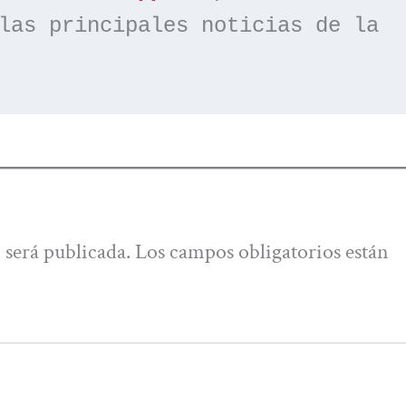
las principales noticias de la 
 será publicada.
Los campos obligatorios están