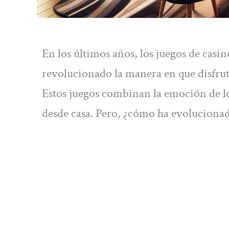
En los últimos años, los juegos de casi
revolucionado la manera en que disfru
Estos juegos combinan la emoción de lo
desde casa. Pero, ¿cómo ha evolucionado