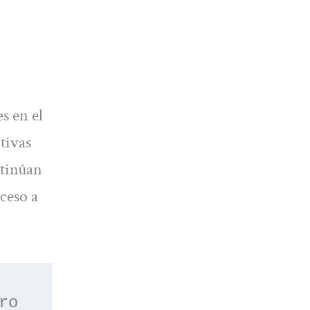
s en el
tivas
ntinúan
ceso a
 o apúntate a nuestro 