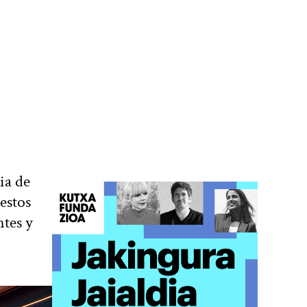
ia de
estos
ntes y