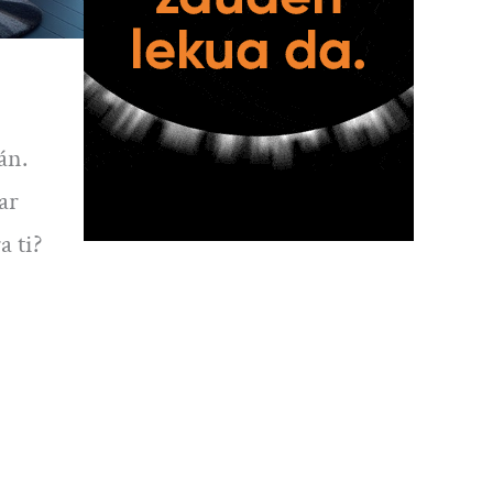
án.
ar
a ti?