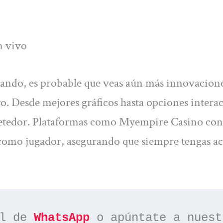
n vivo
ando, es probable que veas aún más innovacione
o. Desde mejores gráficos hasta opciones interac
ometedor. Plataformas como Myempire Casino co
 como jugador, asegurando que siempre tengas ac
l de 
WhatsApp