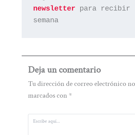
newsletter
 para recibir 
semana
Deja un comentario
Tu dirección de correo electrónico no
marcados con
*
Escribe
aquí...