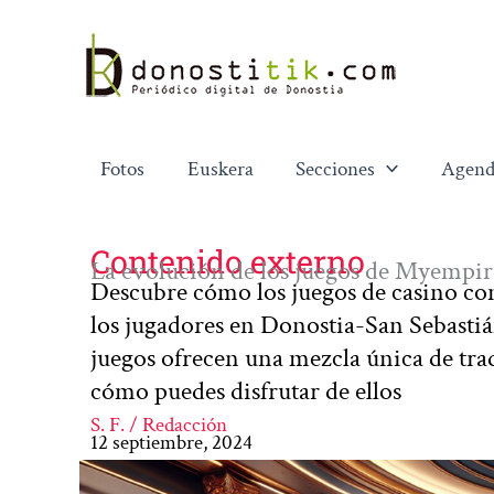
Ir
al
contenido
Fotos
Euskera
Secciones
Agend
Contenido externo
La evolución de los juegos de Myempir
Descubre cómo los juegos de casino co
los jugadores en Donostia-San Sebastián
juegos ofrecen una mezcla única de tra
cómo puedes disfrutar de ellos
S. F. / Redacción
12 septiembre, 2024