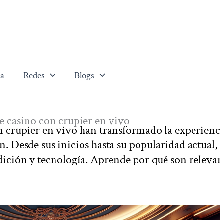
a
Redes
Blogs
e casino con crupier en vivo
n crupier en vivo han transformado la experienc
. Desde sus inicios hasta su popularidad actual, 
dición y tecnología. Aprende por qué son releva