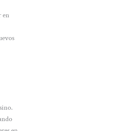
r en
nuevos
sino.
eando
eres en