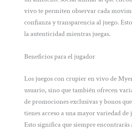
vivo te permiten observar cada movimie
confianza y transparencia al juego. Esto
la autenticidad mientras juegas.
Beneficios para el jugador
Los juegos con crupier en vivo de Myem
usuario, sino que también ofrecen varia
de promociones exclusivas y bonos que 
tienes acceso a una mayor variedad de j
Esto significa que siempre encontrarás a