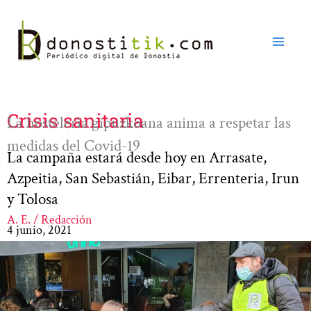
Ir
al
contenido
Crisis sanitaria
La hostelería gipuzkoana anima a respetar las
medidas del Covid-19
La campaña estará desde hoy en Arrasate,
Azpeitia, San Sebastián, Eibar, Errenteria, Irun
y Tolosa
A. E. / Redacción
4 junio, 2021