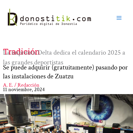
Ir
al
contenido
Tradición
La imprenta Delta dedica el calendario 2025 a
las grandes deportistas
Se puede adquirir (gratuitamente) pasando por
las instalaciones de Zuatzu
A. E. / Redacción
11 noviembre, 2024