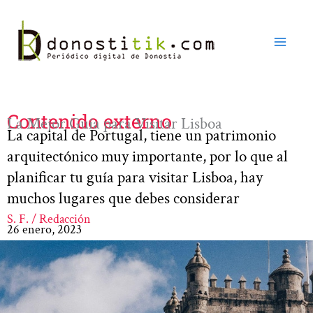
Ir
al
contenido
Contenido externo
La Mejor Guía para Visitar Lisboa
La capital de Portugal, tiene un patrimonio
arquitectónico muy importante, por lo que al
planificar tu guía para visitar Lisboa, hay
muchos lugares que debes considerar
S. F. / Redacción
26 enero, 2023