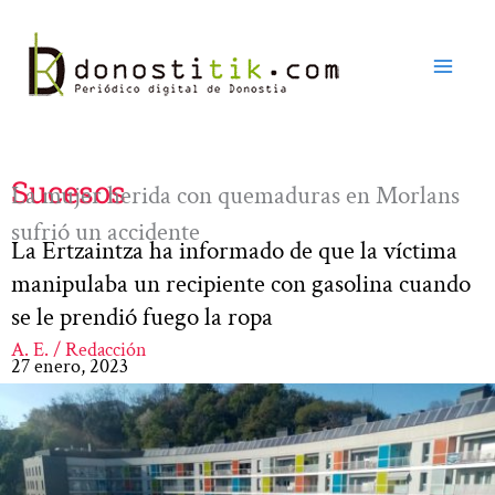
Ir
al
contenido
Sucesos
La mujer herida con quemaduras en Morlans
sufrió un accidente
La Ertzaintza ha informado de que la víctima
manipulaba un recipiente con gasolina cuando
se le prendió fuego la ropa
A. E. / Redacción
27 enero, 2023