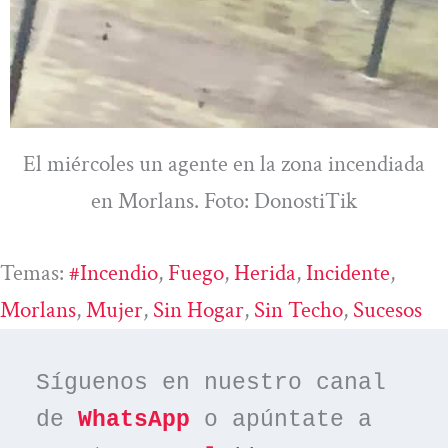
El miércoles un agente en la zona incendiada
en Morlans. Foto: DonostiTik
Temas:
#incendio
, 
Fuego
, 
Herida
, 
Incidente
, 
Morlans
, 
Mujer
, 
Sin Hogar
, 
Sin Techo
, 
Sucesos
Síguenos en nuestro canal 
de 
WhatsApp
 o apúntate a 