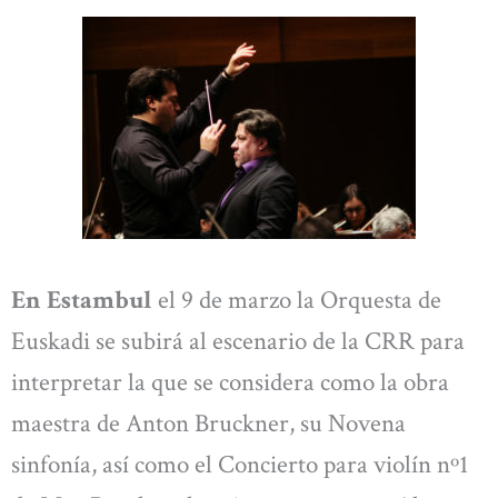
En Estambul
el 9 de marzo la Orquesta de
Euskadi se subirá al escenario de la CRR para
interpretar la que se considera como la obra
maestra de Anton Bruckner, su Novena
sinfonía, así como el Concierto para violín nº1