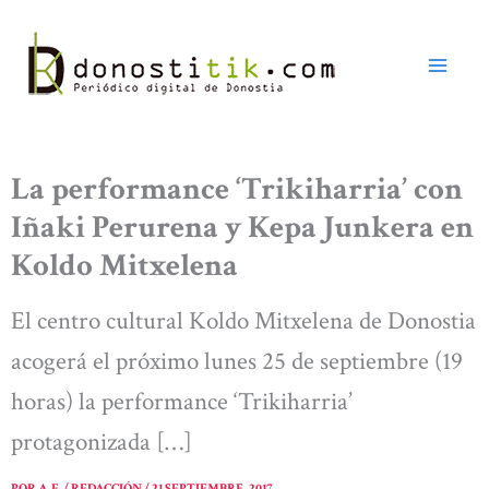
Ir
al
contenido
La performance ‘Trikiharria’ con
Iñaki Perurena y Kepa Junkera en
Koldo Mitxelena
El centro cultural Koldo Mitxelena de Donostia
acogerá el próximo lunes 25 de septiembre (19
horas) la performance ‘Trikiharria’
protagonizada […]
POR
A. E. / REDACCIÓN
/
21 SEPTIEMBRE, 2017