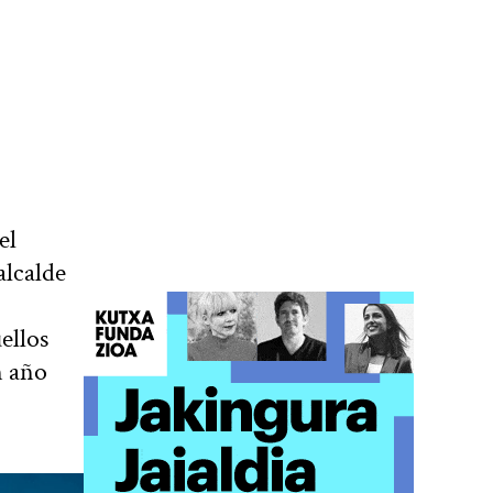
el
alcalde
ellos
n año