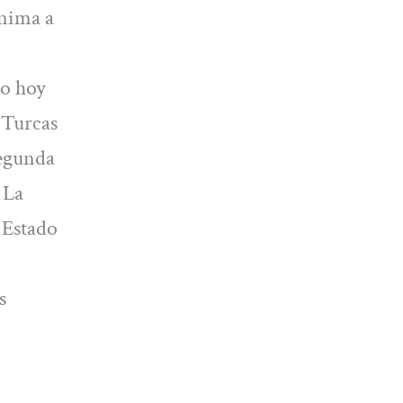
anima a
do hoy
 Turcas
segunda
 La
 Estado
s