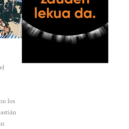
el
on los
bastián
an