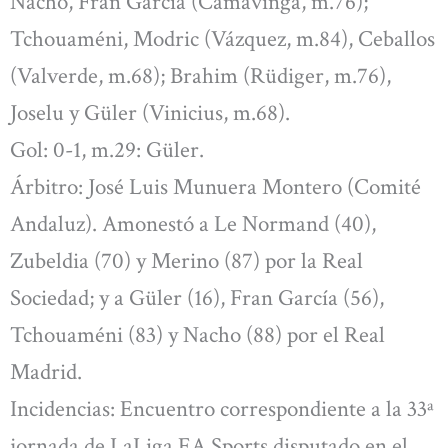
Nacho, Fran García (Camavinga, m.76);
Tchouaméni, Modric (Vázquez, m.84), Ceballos
(Valverde, m.68); Brahim (Rüdiger, m.76),
Joselu y Güler (Vinicius, m.68).
Gol: 0-1, m.29: Güler.
Árbitro: José Luis Munuera Montero (Comité
Andaluz). Amonestó a Le Normand (40),
Zubeldia (70) y Merino (87) por la Real
Sociedad; y a Güler (16), Fran García (56),
Tchouaméni (83) y Nacho (88) por el Real
Madrid.
Incidencias: Encuentro correspondiente a la 33ª
jornada de LaLiga EA Sports disputado en el