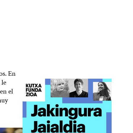
os. En
 le
en el
muy