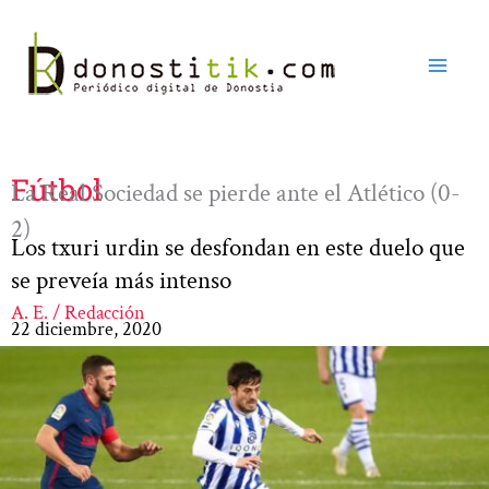
Ir
al
contenido
Fútbol
La Real Sociedad se pierde ante el Atlético (0-
2)
Los txuri urdin se desfondan en este duelo que
se preveía más intenso
A. E. / Redacción
22 diciembre, 2020