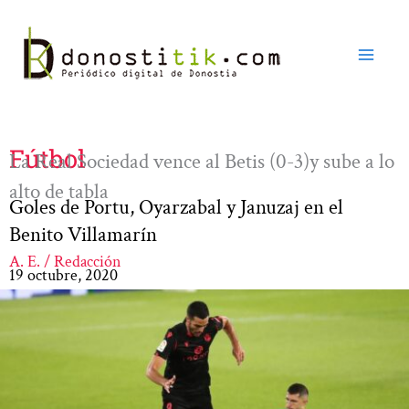
Ir
al
contenido
Fútbol
La Real Sociedad vence al Betis (0-3)y sube a lo
alto de tabla
Goles de Portu, Oyarzabal y Januzaj en el
Benito Villamarín
A. E. / Redacción
19 octubre, 2020