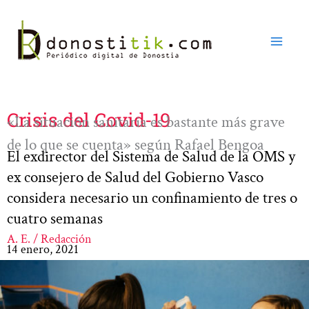
Ir
al
contenido
Crisis del Covid-19
«La situación sanitaria es bastante más grave
de lo que se cuenta» según Rafael Bengoa
El exdirector del Sistema de Salud de la OMS y
ex consejero de Salud del Gobierno Vasco
considera necesario un confinamiento de tres o
cuatro semanas
A. E. / Redacción
14 enero, 2021