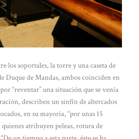
 los soportales, la torre y una caseta de
calle Duque de Mandas, ambos coinciden en
por “reventar” una situación que se venía
ración, describen un sinfín de altercados
vocados, en su mayoría, “por unas 15
 quienes atribuyen peleas, rotura de
“De un tiempo a esta parte, éste se ha