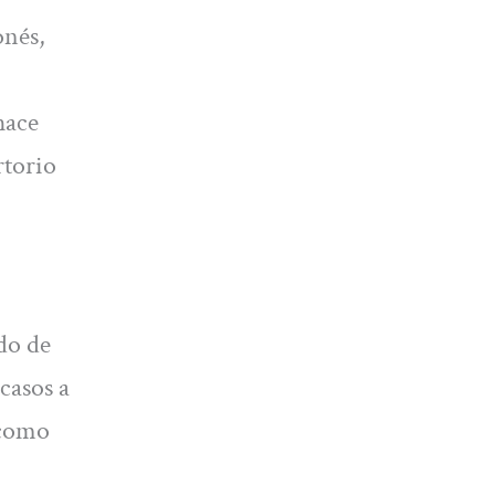
onés,
hace
rtorio
do de
 casos a
 como