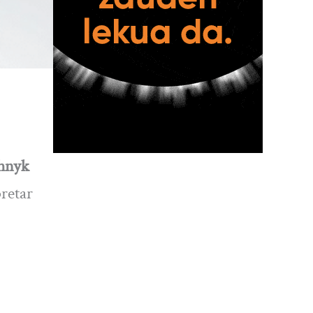
chnyk
pretar