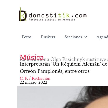
Ir
al
contenido
Fotos
Euskera
Secciones
Agend
Música
La ucraniana Olga Pasichnyk sustituye
Interpretarán 'Un Réquiem Alemán' de B
Orfeón Pamplonés, entre otros
C. F. / Redacción
22 marzo, 2022