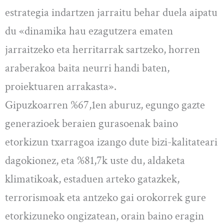
estrategia indartzen jarraitu behar duela aipatu
du «dinamika hau ezagutzera ematen
jarraitzeko eta herritarrak sartzeko, horren
araberakoa baita neurri handi baten,
proiektuaren arrakasta».
Gipuzkoarren %67,1en aburuz, egungo gazte
generazioek beraien gurasoenak baino
etorkizun txarragoa izango dute bizi-kalitateari
dagokionez, eta %81,7k uste du, aldaketa
klimatikoak, estaduen arteko gatazkek,
terrorismoak eta antzeko gai orokorrek gure
etorkizuneko ongizatean, orain baino eragin