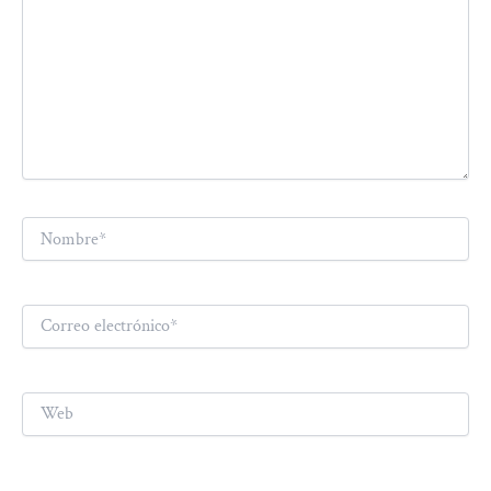
Nombre*
Correo
electrónico*
Web