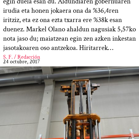
egin duela esan du. Aldundiaren gobernuaren
irudia eta honen jokaera ona da %36,4ren
iritziz, eta ez ona ezta txarra ere %38k esan
duenez. Markel Olano ahaldun nagusiak 5,57ko
nota jaso du; maiatzean egin zen azken inkestan
jasotakoaren oso antzekoa. Hiritarrek…
S. F. / Redacción
24 octubre, 2017