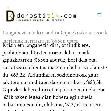
Ir
al
contenido
Langabezia eta krisia dira Gipuzkoako arazorik
larrienak herritarren %55en ustez
Krisia eta langabezia dira, oraindik ere,
probintzian dituzten arazorik larrienak
gipuzkoarren %55en aburuz, hori dela eta,
sustatzeari lehentasuna eman behar zaiola uste
du %63,2k. Aldundiaren soziometroak gaur
jakitera eman dituen datuen arabera, %53,3k
Gipuzkoak bere horretan jarraitzen duela, eta
%31k azken legealdian hobera egin duela
nabarmentzen du, alabaina, %12,1ek txarrera