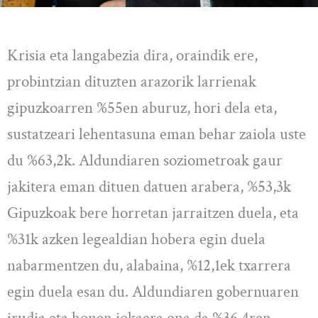
Krisia eta langabezia dira, oraindik ere,
probintzian dituzten arazorik larrienak
gipuzkoarren %55en aburuz, hori dela eta,
sustatzeari lehentasuna eman behar zaiola uste
du %63,2k. Aldundiaren soziometroak gaur
jakitera eman dituen datuen arabera, %53,3k
Gipuzkoak bere horretan jarraitzen duela, eta
%31k azken legealdian hobera egin duela
nabarmentzen du, alabaina, %12,1ek txarrera
egin duela esan du. Aldundiaren gobernuaren
irudia eta honen jokaera ona da %36,4ren