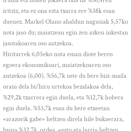
iritziz, eta ez ona ezta txarra ere %38k esan
duenez. Markel Olano ahaldun nagusiak 5,57ko
nota jaso du; maiatzean egin zen azken inkestan
jasotakoaren oso antzekoa.
Hiritarrek 6,05eko nota eman diote beren
egoera ekonomikoari, maiatzekoaren oso
antzekoa (6,00). %56,7k uste du bere bizi-maila
orain dela bi/hiru urtekoa bezalakoa dela,
%29,2k txarrera egin duela, eta %12,7k hobera
egin duela. %53,7k esan du bere etxeetan
«arazorik gabe» heltzen direla hile bukaerara,
baina %32,7k, ordea, «estu eta larri» heltzen