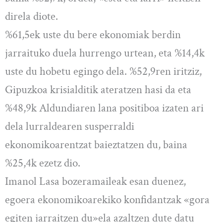
direla diote.
%61,5ek uste du bere ekonomiak berdin
jarraituko duela hurrengo urtean, eta %14,4k
uste du hobetu egingo dela. %52,9ren iritziz,
Gipuzkoa krisialditik ateratzen hasi da eta
%48,9k Aldundiaren lana positiboa izaten ari
dela lurraldearen susperraldi
ekonomikoarentzat baieztatzen du, baina
%25,4k ezetz dio.
Imanol Lasa bozeramaileak esan duenez,
egoera ekonomikoarekiko konfidantzak «gora
egiten jarraitzen du»ela azaltzen dute datu