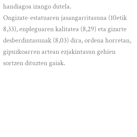
handiagoa izango dutela.
Ongizate-estatuaren jasangarritasuna (10etik
8,33), enpleguaren kalitatea (8,29) eta gizarte
desberdintasunak (8,03) dira, ordena horretan,
gipuzkoarren artean ezjakintasun gehien
sortzen dituzten gaiak.