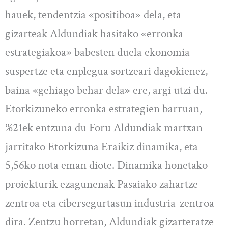
hauek, tendentzia «positiboa» dela, eta
gizarteak Aldundiak hasitako «erronka
estrategiakoa» babesten duela ekonomia
suspertze eta enplegua sortzeari dagokienez,
baina «gehiago behar dela» ere, argi utzi du.
Etorkizuneko erronka estrategien barruan,
%21ek entzuna du Foru Aldundiak martxan
jarritako Etorkizuna Eraikiz dinamika, eta
5,56ko nota eman diote. Dinamika honetako
proiekturik ezagunenak Pasaiako zahartze
zentroa eta cibersegurtasun industria-zentroa
dira. Zentzu horretan, Aldundiak gizarteratze