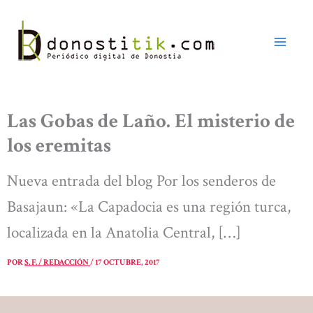
Ir
al
contenido
Las Gobas de Laño. El misterio de
los eremitas
Nueva entrada del blog Por los senderos de
Basajaun: «La Capadocia es una región turca,
localizada en la Anatolia Central, […]
POR
S. F. / REDACCIÓN
/
17 OCTUBRE, 2017