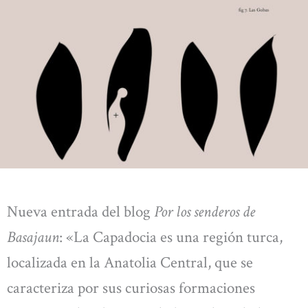
Nueva entrada del blog
Por los senderos de
Basajaun
: «La Capadocia es una región turca,
localizada en la Anatolia Central, que se
caracteriza por sus curiosas formaciones