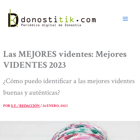
Ir
al
contenido
Las MEJORES videntes: Mejores
VIDENTES 2023
¿Cómo puedo identificar a las mejores videntes
buenas y auténticas?
POR
S. F. / REDACCIÓN
/
26 ENERO, 2023