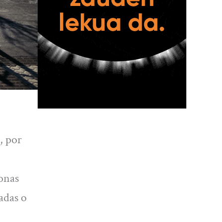
, por
sonas
adas o