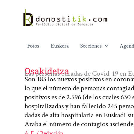
Ir
al
contenido
Fotos
Euskera
Secciones
Agend
Osakidetza
Las personas curadas de Covid-19 en Eus
Son 183 los nuevos positivos en coronav
lo que el número de personas contagiad
positivos es de 2.596 (de los cuales 630
hospitalizadas y han fallecido 245 pers
dadas de alta hospitalaria en Euskadi s
Araba el número de contagios asciende
A. E. / Redacción