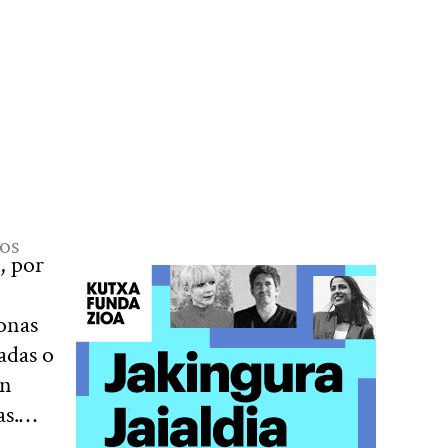
vos
, por
sonas
adas o
En
as.…