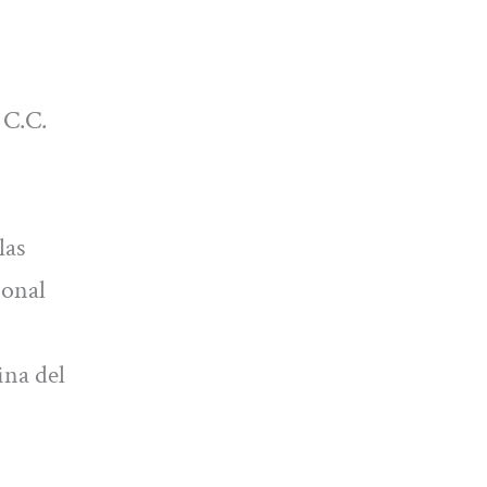
 C.C.
las
ional
ina del