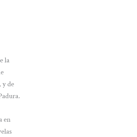
e la
de
, y de
Padura.
a en
velas