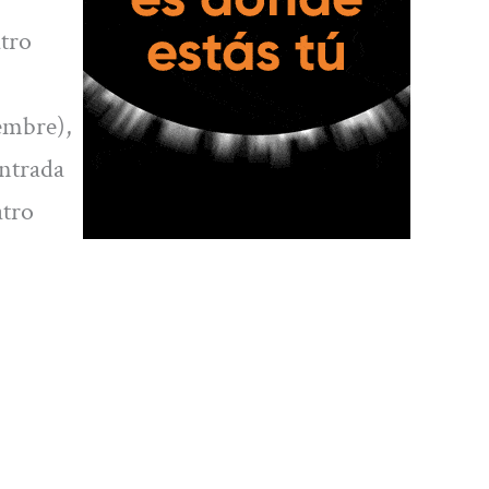
atro
iembre),
entrada
atro