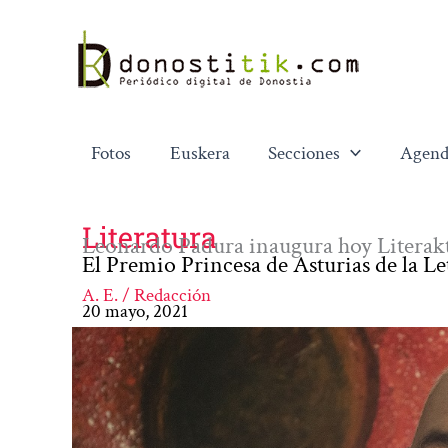
Ir
al
contenido
Fotos
Euskera
Secciones
Agend
Literatura
Leonardo Padura inaugura hoy Litera
El Premio Princesa de Asturias de la L
A. E. / Redacción
20 mayo, 2021