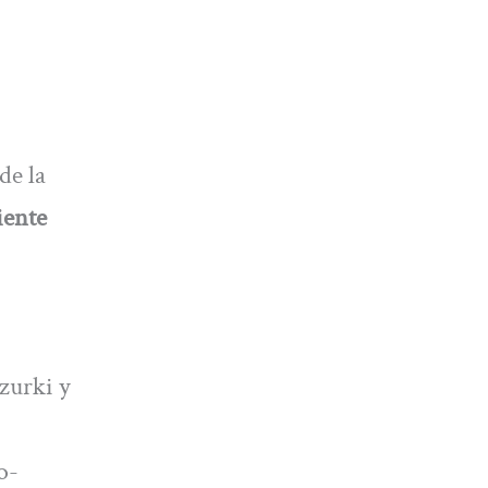
de la
iente
Azurki y
o-