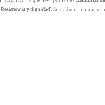
rticipativo”, y que lleva por título
‘Memorias de
 Resistencia y dignidad’
. Se traducirá en una gra