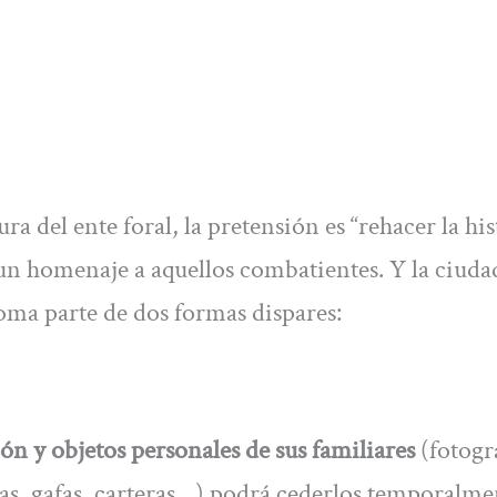
 del ente foral, la pretensión es “rehacer la his
r un homenaje a aquellos combatientes. Y la ciuda
oma parte de dos formas dispares:
 y objetos personales de sus familiares
(fotogra
ras, gafas, carteras…) podrá cederlos temporalme