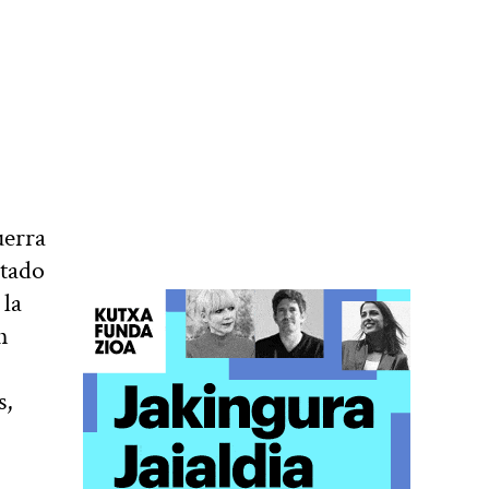
uerra
ntado
 la
n
s,