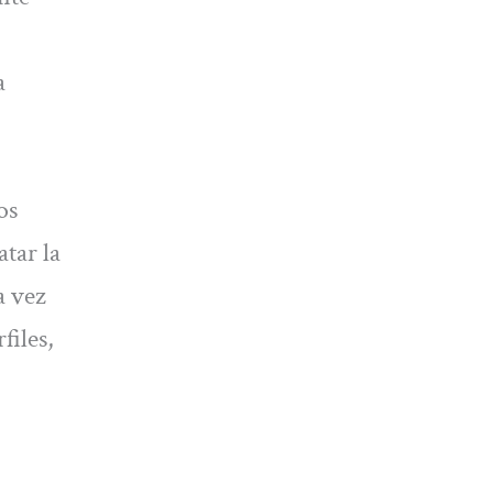
a
os
atar la
a vez
files,