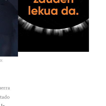
o:
uerra
ntado