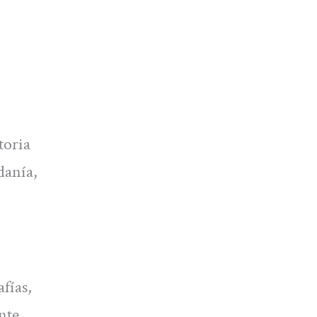
toria
danía,
fías,
nte