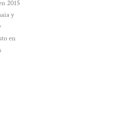
en 2015
saia y
y
sto en
s