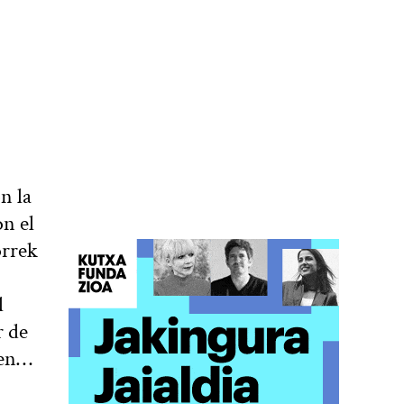
n la
on el
orrek
l
r de
 en…