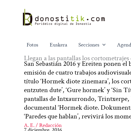
Ir
al
contenido
Fotos
Euskera
Secciones
Agend
Llegan a las pantallas los cortometrajes
San Sebastián 2016 y Ereiten ponen el b
emisión de cuatro trabajos audiovisuale
título ‘Hormek diote zinemara’, los co
entzuten dute’, ‘Gure hormek’ y ‘Sin Tít
pantallas de Intxaurrondo, Trintxerpe, 
documental ‘Hormek diote. Dokumenta
‘Paredes que hablan’, revivirá los mo
A. E. / Redacción
7 diciembre, 2016