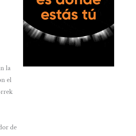
n la
on el
orrek
dor de