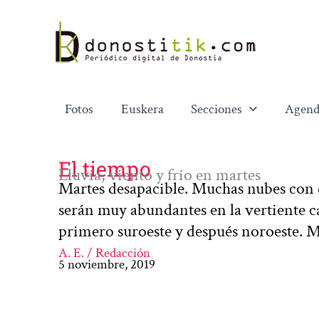
Ir
al
contenido
Fotos
Euskera
Secciones
Agend
El tiempo
Lluvia, viento y frío en martes
Martes desapacible. Muchas nubes con d
serán muy abundantes en la vertiente ca
primero suroeste y después noroeste. 
A. E. / Redacción
5 noviembre, 2019