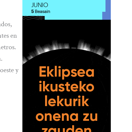
ados,
ntes en
etros.
.
 oeste y