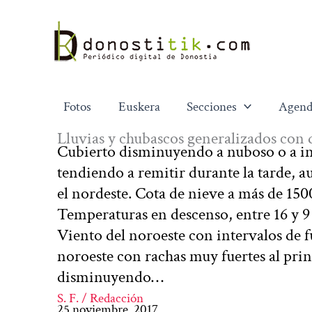
Ir
al
contenido
Fotos
Euskera
Secciones
Agend
Lluvias y chubascos generalizados con 
Cubierto disminuyendo a nuboso o a int
tendiendo a remitir durante la tarde, a
el nordeste. Cota de nieve a más de 15
Temperaturas en descenso, entre 16 y 9 g
Viento del noroeste con intervalos de fue
noroeste con rachas muy fuertes al prin
disminuyendo…
S. F. / Redacción
25 noviembre, 2017