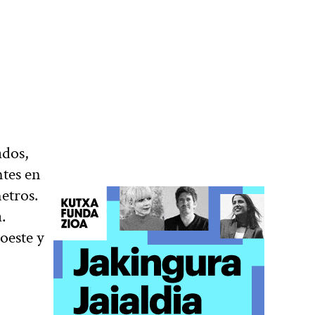
ados,
ntes en
etros.
.
 oeste y