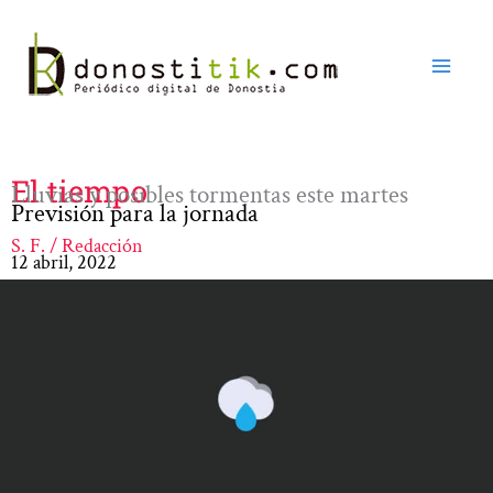
Ir
al
contenido
El tiempo
Lluvias y posibles tormentas este martes
Previsión para la jornada
S. F. / Redacción
12 abril, 2022