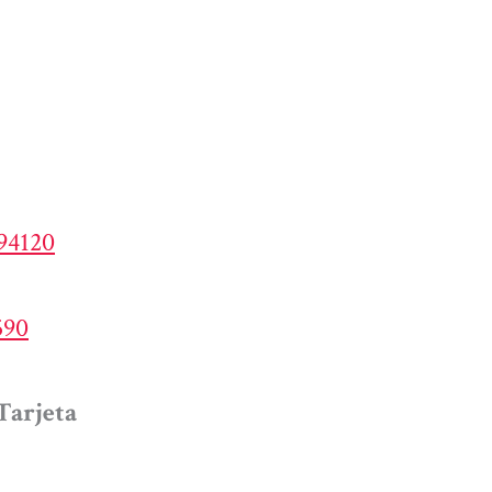
194120
590
Tarjeta