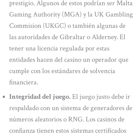
prestigio. Algunos de estos podrían ser Malta
Gaming Authority (MGA) y la UK Gambling
Commision (UKGC) o también algunas de
las autoridades de Gibraltar o Alderney. El
tener una licencia regulada por estas
entidades hacen del casino un operador que
cumple con los estándares de solvencia
financiera.
Integridad del juego.
El juego justo debe ir
respaldado con un sistema de generadores de
números aleatorios o RNG. Los casinos de
confianza tienen estos sistemas certificados