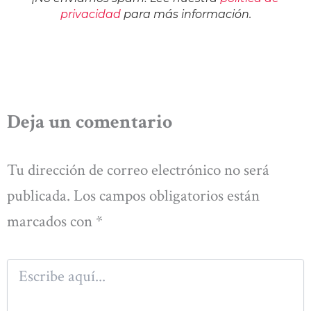
privacidad
para más información.
Deja un comentario
Tu dirección de correo electrónico no será
publicada.
Los campos obligatorios están
marcados con
*
Escribe
aquí...