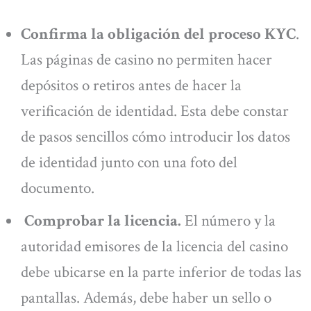
Confirma la obligación del proceso KYC
.
Las páginas de casino no permiten hacer
depósitos o retiros antes de hacer la
verificación de identidad. Esta debe constar
de pasos sencillos cómo introducir los datos
de identidad junto con una foto del
documento.
Comprobar la licencia.
El número y la
autoridad emisores de la licencia del casino
debe ubicarse en la parte inferior de todas las
pantallas. Además, debe haber un sello o