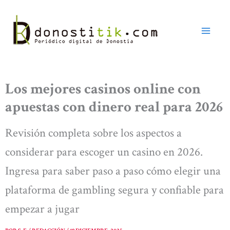
Ir
al
contenido
Los mejores casinos online con
apuestas con dinero real para 2026
Revisión completa sobre los aspectos a
considerar para escoger un casino en 2026.
Ingresa para saber paso a paso cómo elegir una
plataforma de gambling segura y confiable para
empezar a jugar