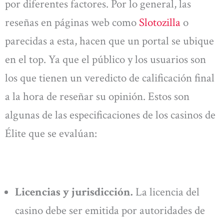
por diferentes factores. Por lo general, las
reseñas en páginas web como
Slotozilla
o
parecidas a esta, hacen que un portal se ubique
en el top. Ya que el público y los usuarios son
los que tienen un veredicto de calificación final
a la hora de reseñar su opinión. Estos son
algunas de las especificaciones de los casinos de
Élite que se evalúan:
Licencias y jurisdicción.
La licencia del
casino debe ser emitida por autoridades de