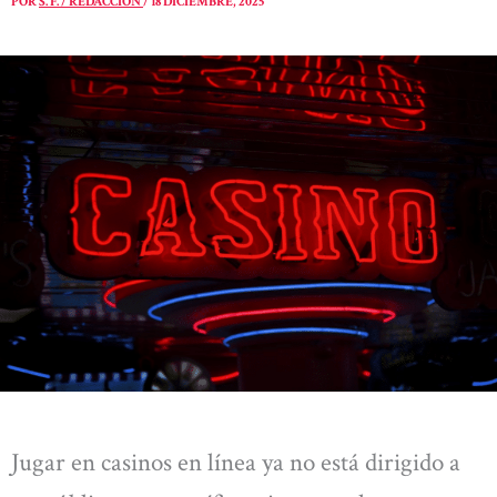
POR
S. F. / REDACCIÓN
/
18 DICIEMBRE, 2025
Jugar en casinos en línea ya no está dirigido a