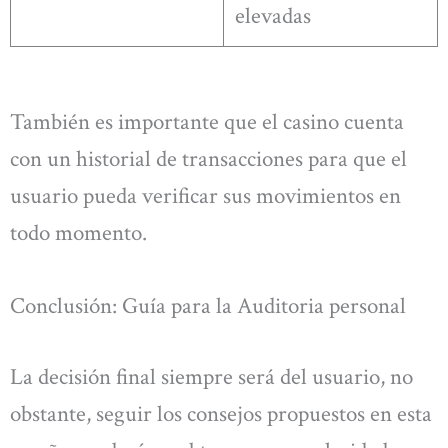
elevadas
También es importante que el casino cuenta
con un historial de transacciones para que el
usuario pueda verificar sus movimientos en
todo momento.
Conclusión: Guía para la Auditoria personal
La decisión final siempre será del usuario, no
obstante, seguir los consejos propuestos en esta